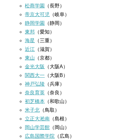
松商学園
（長野）
帝京大可児
（岐阜）
静岡学園
（静岡）
東邦
（愛知）
海星
（三重）
近江
（滋賀）
東山
（京都）
金光大阪
（大阪A）
関西大一
（大阪B）
神戸弘陵
（兵庫）
奈良育英
（奈良）
初芝橋本
（和歌山）
米子北
（鳥取）
立正大淞南
（島根）
岡山学芸館
（岡山）
広島国際学院
（広島）