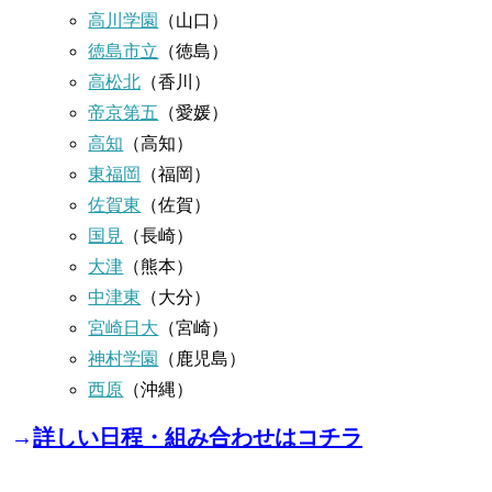
高川学園
（山口）
徳島市立
（徳島）
高松北
（香川）
帝京第五
（愛媛）
高知
（高知）
東福岡
（福岡）
佐賀東
（佐賀）
国見
（長崎）
大津
（熊本）
中津東
（大分）
宮崎日大
（宮崎）
神村学園
（鹿児島）
西原
（沖縄）
→
詳しい日程・組み合わせはコチラ