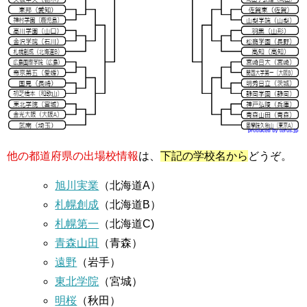
他の都道府県の出場校情報
は、
下記の学校名から
どうぞ。
旭川実業
（北海道A）
札幌創成
（北海道B）
札幌第一
（北海道C)
青森山田
（青森）
遠野
（岩手）
東北学院
（宮城）
明桜
（秋田）