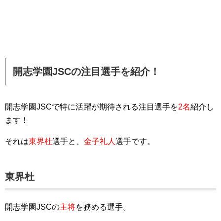
開志学園JSCの注目選手を紹介！
開志学園JSCで特に活躍が期待される注目選手を
2名
紹介し
ます！
それは
東界杜
選手と、
金子礼人
選手です。
東界杜
開志学園JSCの
主将
を務める選手。