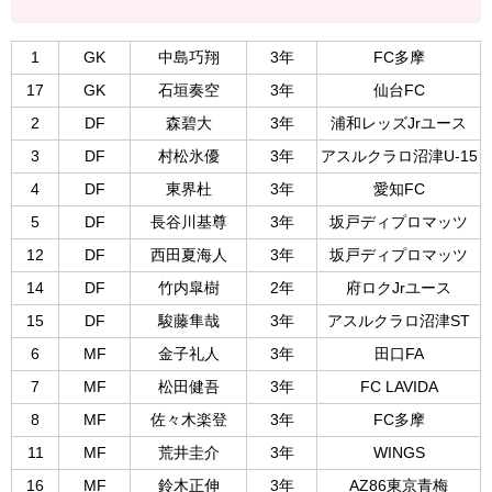
1
GK
中島巧翔
3年
FC多摩
17
GK
石垣奏空
3年
仙台FC
2
DF
森碧大
3年
浦和レッズJrユース
3
DF
村松氷優
3年
アスルクラロ沼津U-15
4
DF
東界杜
3年
愛知FC
5
DF
長谷川基尊
3年
坂戸ディプロマッツ
12
DF
西田夏海人
3年
坂戸ディプロマッツ
14
DF
竹内皐樹
2年
府ロクJrユース
15
DF
駿藤隼哉
3年
アスルクラロ沼津ST
6
MF
金子礼人
3年
田口FA
7
MF
松田健吾
3年
FC LAVIDA
8
MF
佐々木楽登
3年
FC多摩
11
MF
荒井圭介
3年
WINGS
16
MF
鈴木正伸
3年
AZ86東京青梅