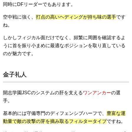
同時にDFリーダーでもあります。
空中戦に強く、
打点の高いヘディングが持ち味の選手
です
ね。
しかしフィジカル面だけでなく、頻繁に周囲を確認するよ
うに首を振り小まめに最適なポジションを取り直している
のが魅力です。
金子礼人
開志学園JSCのシステムの肝を支える
ワンアンカー
の選
手。
基本的には守備専門のディフェンシブハーフで、
豊富な運
動量で敵の攻撃の芽を摘み取るフィルタータイプ
ですね。