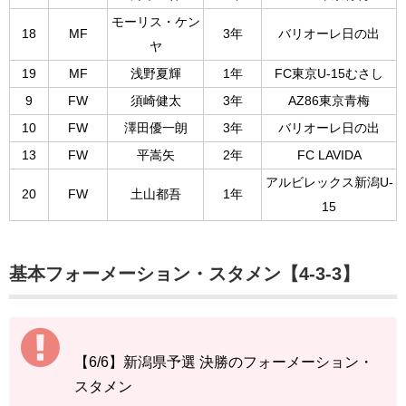
モーリス・ケン
18
MF
3年
バリオーレ日の出
ヤ
19
MF
浅野夏輝
1年
FC東京U-15むさし
9
FW
須崎健太
3年
AZ86東京青梅
10
FW
澤田優一朗
3年
バリオーレ日の出
13
FW
平嵩矢
2年
FC LAVIDA
アルビレックス新潟U-
20
FW
土山都吾
1年
15
基本フォーメーション・スタメン【4-3-3】
【6/6】新潟県予選 決勝のフォーメーション・
スタメン