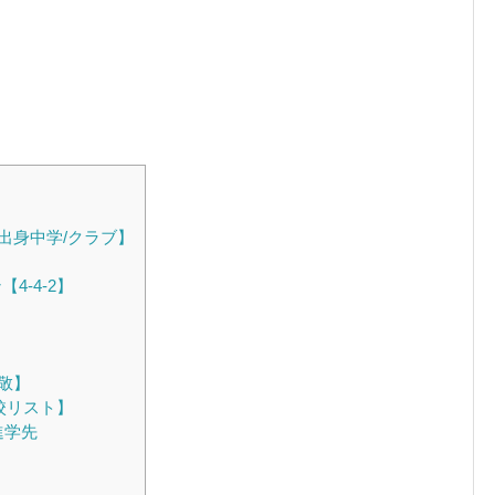
出身中学/クラブ】
-4-2】
敬】
校リスト】
進学先