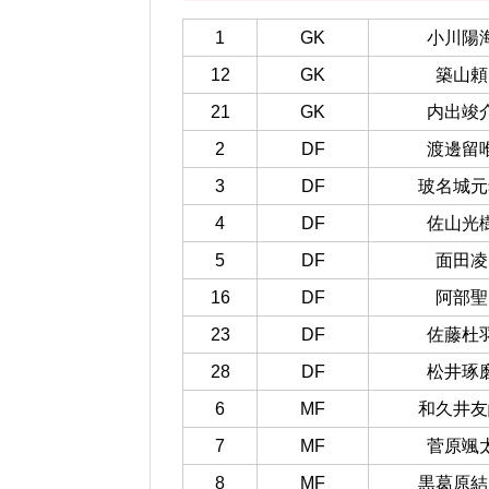
1
GK
小川陽
12
GK
築山頼
21
GK
内出竣
2
DF
渡邊留
3
DF
玻名城元
4
DF
佐山光
5
DF
面田凌
16
DF
阿部聖
23
DF
佐藤杜
28
DF
松井琢
6
MF
和久井友
7
MF
菅原颯
8
MF
黒葛原結