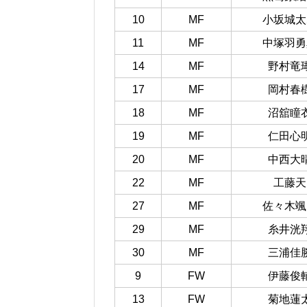
10
MF
小坂城太
11
MF
中塚羽勇
14
MF
野村竜
17
MF
岡村春
18
MF
沼舘瞳
19
MF
仁田心
20
MF
中西大
22
MF
工藤天
27
MF
佐々木颯
29
MF
糸井洸
30
MF
三浦佳
9
FW
伊藤俊
13
FW
菊地蓮