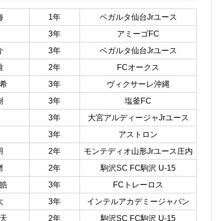
海
1年
ベガルタ仙台Jrユース
3年
アミーゴFC
介
3年
ベガルタ仙台Jrユース
唯
2年
FCオークス
希
3年
ヴィクサーレ沖縄
樹
3年
塩釜FC
3年
大宮アルディージャJrユース
3年
アストロン
羽
2年
モンテディオ山形Jrユース庄内
磨
2年
駒沢SC FC駒沢 U-15
皓
3年
FCトレーロス
太
3年
インテルアカデミージャパン
天
2年
駒沢SC FC駒沢 U-15