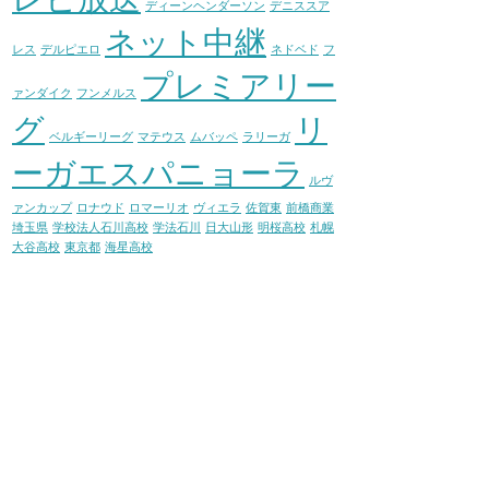
ディーンヘンダーソン
デニススア
ネット中継
レス
デルピエロ
ネドベド
フ
プレミアリー
ァンダイク
フンメルス
グ
リ
ベルギーリーグ
マテウス
ムバッペ
ラリーガ
ーガエスパニョーラ
ルヴ
ァンカップ
ロナウド
ロマーリオ
ヴィエラ
佐賀東
前橋商業
埼玉県
学校法人石川高校
学法石川
日大山形
明桜高校
札幌
大谷高校
東京都
海星高校