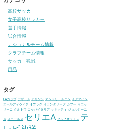
カテゴリー
高校サッカー
女子高校サッカー
選手情報
試合情報
ナショナルチーム情報
クラブチーム情報
サッカー観戦
用品
タグ
FAカップ
アザール
アリソン
アンドリールニン
イグアイン
エールディヴィジ
オブラク
オランダリーグ
カフー
キエッ
リーニ
クルトワ
コッパイタリア
サネッティ
ジョルジーニ
セリエA
テ
ョ
スコールズ
セルヒオラモス
レビ放送