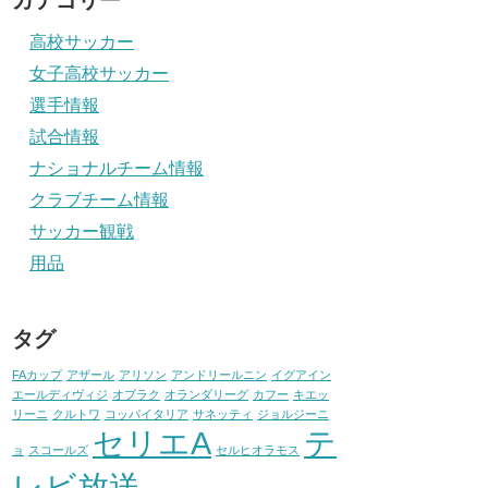
カテゴリー
高校サッカー
女子高校サッカー
選手情報
試合情報
ナショナルチーム情報
クラブチーム情報
サッカー観戦
用品
タグ
FAカップ
アザール
アリソン
アンドリールニン
イグアイン
エールディヴィジ
オブラク
オランダリーグ
カフー
キエッ
リーニ
クルトワ
コッパイタリア
サネッティ
ジョルジーニ
セリエA
テ
ョ
スコールズ
セルヒオラモス
レビ放送