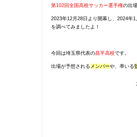
第102回全国高校サッカー選手権
の出
2023年12月28日より開幕し、202
を調べてみましたよ！
今回は埼玉県代表の
昌平高校
です。
出場が予想される
メンバー
や、率いる