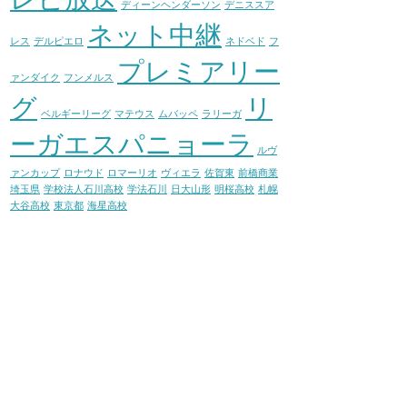
ディーンヘンダーソン
デニススア
ネット中継
レス
デルピエロ
ネドベド
フ
プレミアリー
ァンダイク
フンメルス
グ
リ
ベルギーリーグ
マテウス
ムバッペ
ラリーガ
ーガエスパニョーラ
ルヴ
ァンカップ
ロナウド
ロマーリオ
ヴィエラ
佐賀東
前橋商業
埼玉県
学校法人石川高校
学法石川
日大山形
明桜高校
札幌
大谷高校
東京都
海星高校