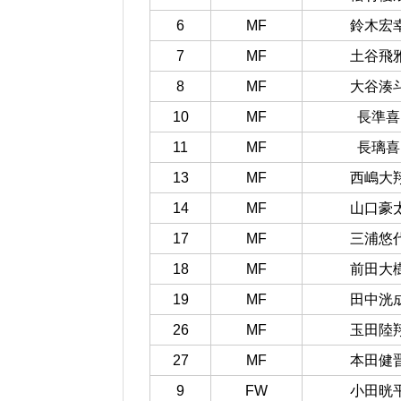
6
MF
鈴木宏
7
MF
土谷飛
8
MF
大谷湊
10
MF
長準喜
11
MF
長璃喜
13
MF
西嶋大
14
MF
山口豪
17
MF
三浦悠
18
MF
前田大
19
MF
田中洸
26
MF
玉田陸
27
MF
本田健
9
FW
小田晄