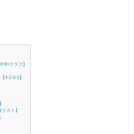
中学/クラブ】
-2-3-1】
】
校リスト】
先