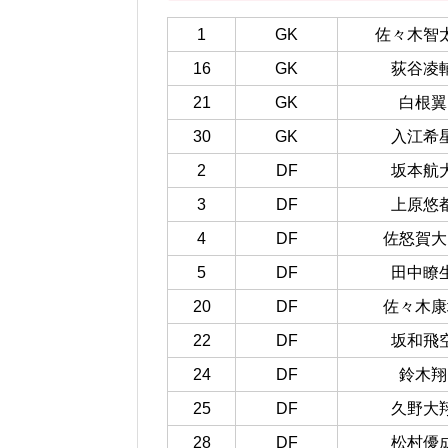
1
GK
佐々木智
16
GK
荻谷凌
21
GK
白根翼
30
GK
入江希
2
DF
坂本航
3
DF
上原悠
4
DF
佐怒賀大
5
DF
田中瞭
20
DF
佐々木康
22
DF
坂和飛
24
DF
鈴木翔
25
DF
久野大
28
DF
松村優