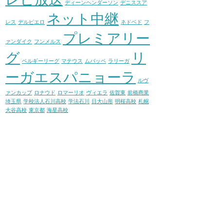
ディーンヘンダーソン
デニススア
ネット中継
レス
デルピエロ
ネドベド
フ
プレミアリー
ァンダイク
フンメルス
グ
リ
ベルギーリーグ
マテウス
ムバッペ
ラリーガ
ーガエスパニョーラ
ルヴ
ァンカップ
ロナウド
ロマーリオ
ヴィエラ
佐賀東
前橋商業
埼玉県
学校法人石川高校
学法石川
日大山形
明桜高校
札幌
大谷高校
東京都
海星高校