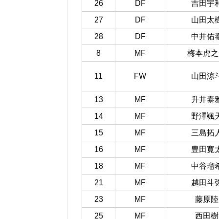
26
DF
吉田宇
27
DF
山田太
28
DF
中井佑
8
MF
梅本虎之
11
FW
山田涼
13
MF
升井泰
14
MF
野澤颯
15
MF
三島拓
16
MF
豊田寛
18
MF
中谷瑠
21
MF
越田斗
23
MF
藤原陸
25
MF
西田樹