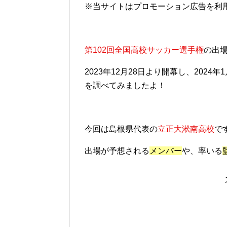
※当サイトはプロモーション広告を利
第102回全国高校サッカー選手権
の出
2023年12月28日より開幕し、202
を調べてみましたよ！
今回は島根県代表の
立正大淞南高校
で
出場が予想される
メンバー
や、率いる