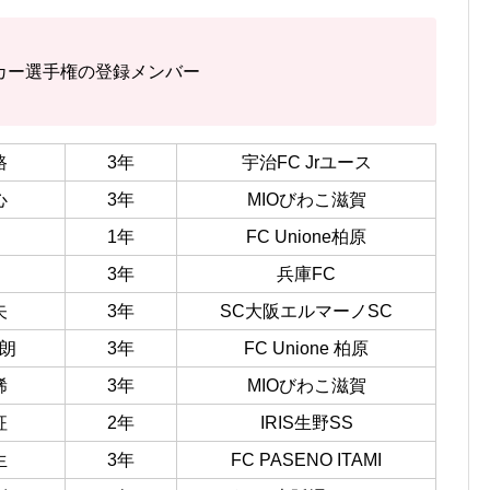
ッカー選手権の登録メンバー
路
3年
宇治FC Jrユース
心
3年
MIOびわこ滋賀
1年
FC Unione柏原
3年
兵庫FC
矢
3年
SC大阪エルマーノSC
朗
3年
FC Unione 柏原
稀
3年
MIOびわこ滋賀
征
2年
IRIS生野SS
生
3年
FC PASENO ITAMI