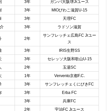
利
3年
ガンバ大阪堺Jrユース
樹
3年
MIOびわこ滋賀U-15
泰
3年
天理FC
介
3年
ラドソン滋賀
サンフレッチェ広島FC Jrユー
斗
2年
ス
雅
3年
IRIS生野SS
天
3年
セレッソ大阪和歌山U-15
人
2年
玉湯SC
太
1年
Vervento京都F.C.
希
3年
サンフレッチェくにびきFC
弥
3年
Erba FC
3年
兵庫FC
2年
宇治FC Jrユース