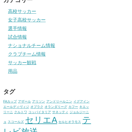
カテゴリー
高校サッカー
女子高校サッカー
選手情報
試合情報
ナショナルチーム情報
クラブチーム情報
サッカー観戦
用品
タグ
FAカップ
アザール
アリソン
アンドリールニン
イグアイン
エールディヴィジ
オブラク
オランダリーグ
カフー
キエッ
リーニ
クルトワ
コッパイタリア
サネッティ
ジョルジーニ
セリエA
テ
ョ
スコールズ
セルヒオラモス
レビ放送