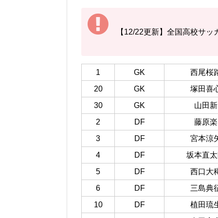
【12/22更新】全国高校サ
1
GK
西尾桜
20
GK
塚田喜
30
GK
山田新
2
DF
藤原楽
3
DF
宮本涼
4
DF
坂本直太
5
DF
西口大
6
DF
三島典
10
DF
植田琉