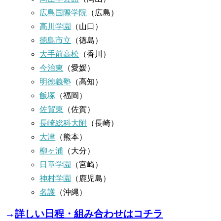
広島国際学院
（広島）
高川学園
（山口）
徳島市立
（徳島）
大手前高松
（香川）
今治東
（愛媛）
明徳義塾
（高知）
飯塚
（福岡）
佐賀東
（佐賀）
長崎総科大附
（長崎）
大津
（熊本）
柳ヶ浦
（大分）
日章学園
（宮崎）
神村学園
（鹿児島）
名護
（沖縄）
→
詳しい日程・組み合わせはコチラ