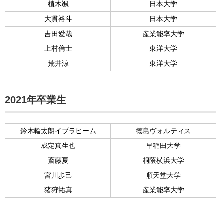
植木颯
日本大学
大貫裕斗
日本大学
吉田愛哉
産業能率大学
上村倫士
東洋大学
荒井涼
東洋大学
2021年卒業生
鈴木輪太朗イブラヒーム
徳島ヴォルティス
成定真生也
早稲田大学
斎藤夏
桐蔭横浜大学
宮川歩己
順天堂大学
猪狩祐真
産業能率大学