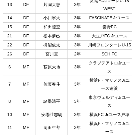
湘南ベルマーレU-15
13
DF
片岡大慈
3年
WEST
14
DF
小川寧大
3年
FASCINATE Jrユース
15
DF
和田陸空
3年
秦野FC
21
DF
松本夢己
3年
大豆戸FC Jrユース
22
DF
栁沼俊太
3年
川崎フロンターレU-15
26
DF
宮川空
2年
SCH FC
クラブテアトロJrユー
6
MF
荻原大地
3年
ス
横浜F・マリノスJrユ
7
MF
佐藤春斗
3年
ース追浜
東京ヴェルディJrユー
8
MF
諸墨清平
3年
ス
10
MF
安場壮志朗
3年
横浜FC Jrユース戸塚
横浜F・マリノスJrユ
11
MF
岡田生都
3年
ース