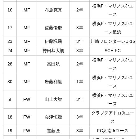
横浜F・マリノスJrユ
16
MF
布施克真
2年
ース
横浜F・マリノスJrユ
17
MF
佐藤優磨
3年
ース追浜
23
MF
伊藤颯飛
3年
川崎フロンターレU-15
24
MF
袴田恭大朗
3年
SCH.FC
横浜F・マリノスJrユ
28
MF
高田航
2年
ース
横浜F・マリノスJrユ
30
MF
岩藤利龍
1年
ース
横浜F・マリノスJrユ
9
FW
山上大智
3年
ース
クラブテアトロJrユー
18
FW
会津恒殻
3年
ス
19
FW
進藤匠
3年
FC湘南Jrユース