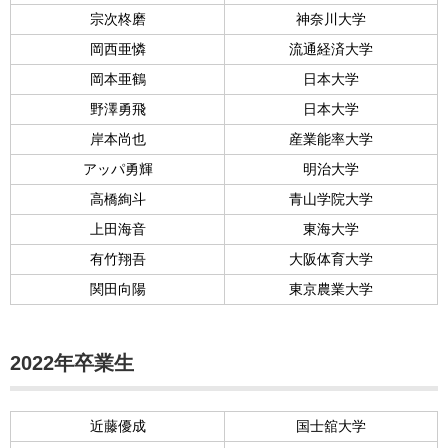
宗次柊磨
神奈川大学
岡西亜憐
流通経済大学
岡本亜鶴
日本大学
野澤勇飛
日本大学
岸本尚也
産業能率大学
アッパ勇輝
明治大学
高橋絢斗
青山学院大学
上田海音
東海大学
有竹翔吾
大阪体育大学
関田向陽
東京農業大学
2022年卒業生
近藤優成
国士舘大学