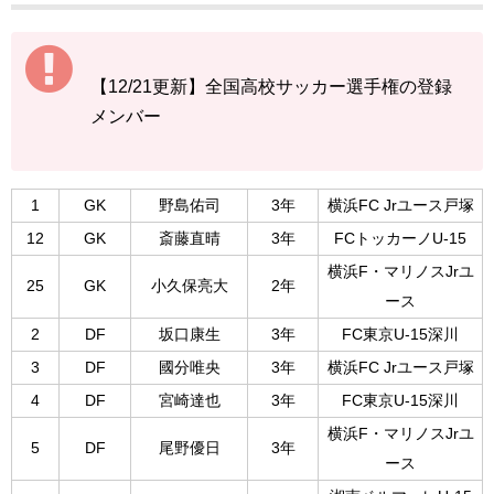
【12/21更新】全国高校サッカー選手権の登録
メンバー
1
GK
野島佑司
3年
横浜FC Jrユース戸塚
12
GK
斎藤直晴
3年
FCトッカーノU-15
横浜F・マリノスJrユ
25
GK
小久保亮大
2年
ース
2
DF
坂口康生
3年
FC東京U-15深川
3
DF
國分唯央
3年
横浜FC Jrユース戸塚
4
DF
宮崎達也
3年
FC東京U-15深川
横浜F・マリノスJrユ
5
DF
尾野優日
3年
ース