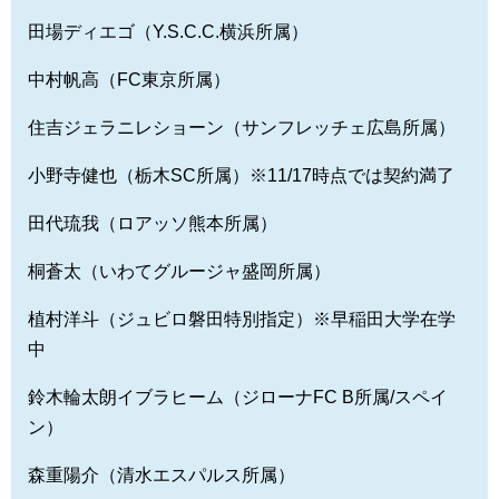
田場ディエゴ（Y.S.C.C.横浜所属）
中村帆高（FC東京所属）
住吉ジェラニレショーン（サンフレッチェ広島所属）
小野寺健也（栃木SC所属）※11/17時点では契約満了
田代琉我（ロアッソ熊本所属）
桐蒼太（いわてグルージャ盛岡所属）
植村洋斗（ジュビロ磐田特別指定）※早稲田大学在学
中
鈴木輪太朗イブラヒーム（ジローナFC B所属/スペイ
ン）
森重陽介（清水エスパルス所属）