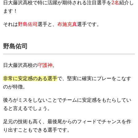
日大藤沢高校で特に活躍が期待される注目選手を
2名
紹介し
ます！
それは
野島佑司
選手と、
布施克真
選手です。
野島佑司
日大藤沢高校の
守護神
。
非常に安定感のある選手
で、堅実に確実にプレーをこなす
のが特徴。
後ろがミスをしないことでチームに安定感をもたらしてい
ると言えるでしょう。
足元の技術も高く、最後尾からのフィードでチャンスを作
り出すこともできる選手です。