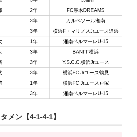
輝
2年
FC厚木DREAMS
3年
カルペソール湘南
3年
横浜F・マリノスJrユース追浜
太
1年
湘南ベルマーレU-15
太
3年
BANFF横浜
磨
3年
Y.S.C.C.横浜Jrユース
汰
3年
横浜FC Jrユース鶴見
甫
1年
横浜FC Jrユース戸塚
3年
湘南ベルマーレU-15
ン【4-1-4-1】