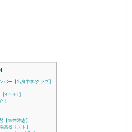
e
]
ンバー【出身中学/クラブ】
-1-4-1】
介！
督【室井雅志】
出場高校リスト】