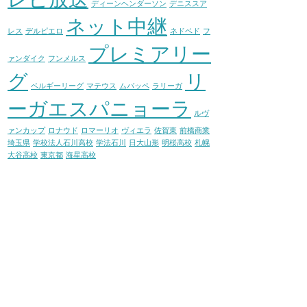
ディーンヘンダーソン
デニススア
ネット中継
レス
デルピエロ
ネドベド
フ
プレミアリー
ァンダイク
フンメルス
グ
リ
ベルギーリーグ
マテウス
ムバッペ
ラリーガ
ーガエスパニョーラ
ルヴ
ァンカップ
ロナウド
ロマーリオ
ヴィエラ
佐賀東
前橋商業
埼玉県
学校法人石川高校
学法石川
日大山形
明桜高校
札幌
大谷高校
東京都
海星高校