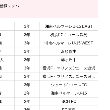
の登録メンバー
3年
湘南ベルマーレU-15 EAST
世
3年
横浜FC Jrユース鶴見
翔
3年
湘南ベルマーレU-15 WEST
生
3年
浜須賀中
人
3年
藤ヶ丘中
輔
3年
横浜F・マリノスJrユース追浜
和
3年
横浜F・マリノスJrユース追浜
3年
シュートJrユースFC
音
2年
湘南ベルマーレU-15
輝
2年
SCH FC
生
3年
FC湘南