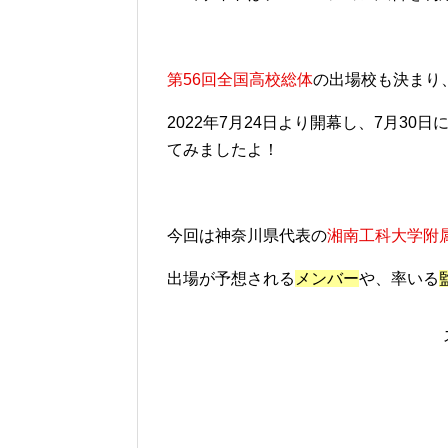
第56回全国高校総体
の出場校も決まり
2022年7月24日より開幕し、7月3
てみましたよ！
今回は神奈川県代表の
湘南工科大学附
出場が予想される
メンバー
や、率いる