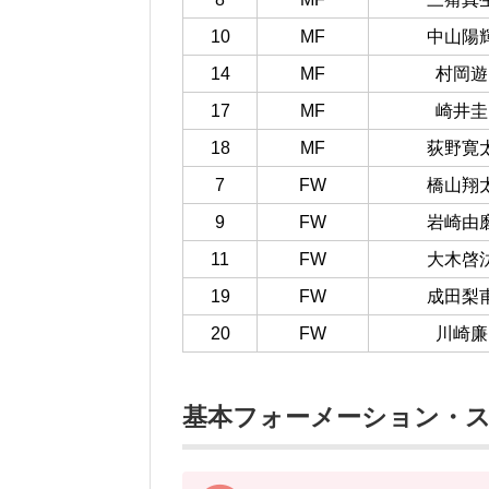
10
MF
中山陽
14
MF
村岡遊
17
MF
崎井圭
18
MF
荻野寛
7
FW
橋山翔
9
FW
岩崎由
11
FW
大木啓
19
FW
成田梨
20
FW
川崎廉
基本フォーメーション・スタメ