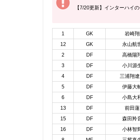
【7/20更新】インターハイ
1
GK
岩崎翔
12
GK
永山航
2
DF
高橋陽
3
DF
小川源
4
DF
三浦翔遼
5
DF
伊藤大
6
DF
小島大
13
DF
前田蓮
15
DF
森田羚
16
DF
小林智
8
MF
三觜真