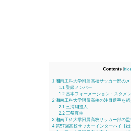
Contents
[
hid
1
湘南工科大学附属高校サッカー部のメ
1.1
登録メンバー
1.2
基本フォーメーション・スタメン【4
2
湘南工科大学附属高校の注目選手を紹
2.1
三浦翔遼人
2.2
三觜真生
3
湘南工科大学附属高校サッカー部の監
4
第57回高校サッカーインターハイ【