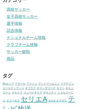
カテゴリー
高校サッカー
女子高校サッカー
選手情報
試合情報
ナショナルチーム情報
クラブチーム情報
サッカー観戦
用品
タグ
FAカップ
アザール
アリソン
アンドリールニン
イグアイン
エールディヴィジ
オブラク
オランダリーグ
カフー
キエッ
リーニ
クルトワ
コッパイタリア
サネッティ
ジョルジーニ
セリエA
テ
ョ
スコールズ
セルヒオラモス
レビ放送