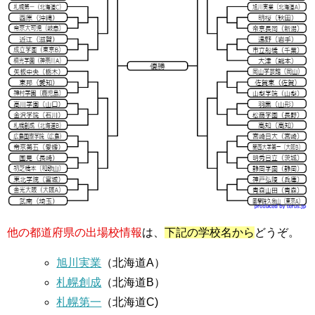
他の都道府県の出場校情報
は、
下記の学校名から
どうぞ。
旭川実業
（北海道A）
札幌創成
（北海道B）
札幌第一
（北海道C)