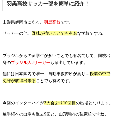
羽黒高校サッカー部を簡単に紹介！
山形県鶴岡市にある、
羽黒高校
です。
サッカーの他、
野球が強いことでも有名
な学校ですね。
ブラジルからの留学生が多いことでも有名でして、同校出
身の
ブラジル人Jリーガー
も輩出しています。
他には日本国内で唯一、自動車教習所があり…
授業の中で
免許が取得出来る
ことでも有名です。
今回のインターハイが
3大会ぶり10回目
の出場となります。
選手権への出場も過去9回と、山形県内の強豪校ですね。