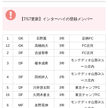
【7/17更新】インターハイの登録メンバー
1
GK
石野翼
3年
足柄FC
12
GK
高橋純大
3年
FC古河
2
DF
吉波宥希
3年
FC古河
モンテディオ山形Jrユ
3
DF
榎本成希
3年
ース庄内
モンテディオ山形Jrユ
4
DF
田村絆人
2年
ース庄内
5
DF
川井啓太郎
3年
東京チャンプFC
15
DF
久間木蒼太
3年
東京チャンプFC
モンテディオ山形Jrユ
6
MF
友野晃伸
3年