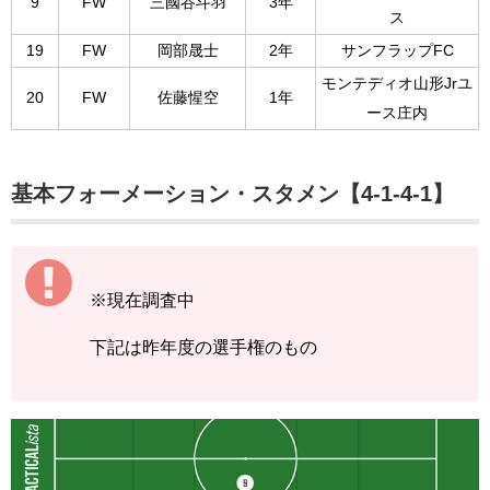
9
FW
三國谷斗羽
3年
ス
19
FW
岡部晟士
2年
サンフラップFC
モンテディオ山形Jrユ
20
FW
佐藤惺空
1年
ース庄内
基本フォーメーション・スタメン【4-1-4-1】
※現在調査中
下記は昨年度の選手権のもの