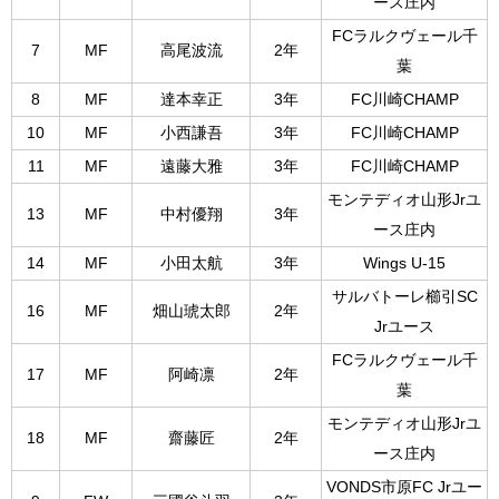
ース庄内
FCラルクヴェール千
7
MF
高尾波流
2年
葉
8
MF
達本幸正
3年
FC川崎CHAMP
10
MF
小西謙吾
3年
FC川崎CHAMP
11
MF
遠藤大雅
3年
FC川崎CHAMP
モンテディオ山形Jrユ
13
MF
中村優翔
3年
ース庄内
14
MF
小田太航
3年
Wings U-15
サルバトーレ櫛引SC
16
MF
畑山琥太郎
2年
Jrユース
FCラルクヴェール千
17
MF
阿崎凛
2年
葉
モンテディオ山形Jrユ
18
MF
齋藤匠
2年
ース庄内
VONDS市原FC Jrユー