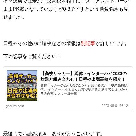
準々決勝では米沢中央高校を相手に、スコアレスドローの
ままPK戦となっていますが0-3で下すという勝負強さも見
せました。
日程やその他の出場校などの情報は
別記事
が詳しいです。
下の記事をご覧ください！
【高校サッカー】総体・インターハイ2023の
放送と組み合わせ！日程や出場高校を紹介！
高校サッカーの2大大会の1つとも言えるのが、夏の高校総
体。 インターハイと言った方が馴染みがあるでしょうか？
冬の高校サッカー選手権...
2023-08-04 16:12
goalura.com
最後までお読み頂き、ありがとうございます。