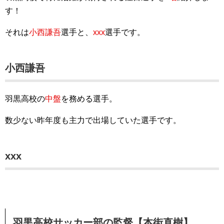
す！
それは
小西謙吾
選手と、
xxx
選手です。
小西謙吾
羽黒高校の
中盤
を務める選手。
数少ない昨年度も主力で出場していた選手です。
xxx
羽黒高校サッカー部の監督【本街直樹】