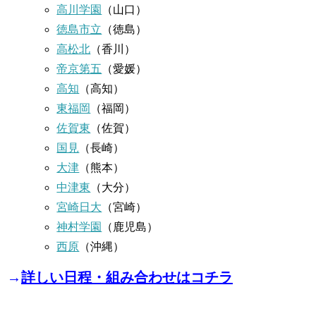
高川学園
（山口）
徳島市立
（徳島）
高松北
（香川）
帝京第五
（愛媛）
高知
（高知）
東福岡
（福岡）
佐賀東
（佐賀）
国見
（長崎）
大津
（熊本）
中津東
（大分）
宮崎日大
（宮崎）
神村学園
（鹿児島）
西原
（沖縄）
→
詳しい日程・組み合わせはコチラ