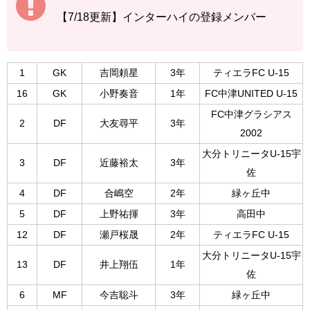
【7/18更新】インターハイの登録メンバー
1
GK
吉岡頼星
3年
ティエラFC U-15
16
GK
小野奏音
1年
FC中津UNITED U-15
FC中津グラシアス
2
DF
大友尋平
3年
2002
大分トリニータU-15宇
3
DF
近藤裕太
3年
佐
4
DF
合嶋空
2年
緑ヶ丘中
5
DF
上野祐揮
3年
高田中
12
DF
瀬戸桜晟
2年
ティエラFC U-15
大分トリニータU-15宇
13
DF
井上翔伍
1年
佐
6
MF
今吉聡斗
3年
緑ヶ丘中