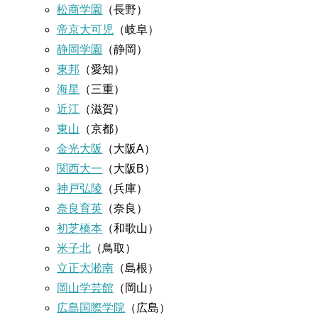
松商学園
（長野）
帝京大可児
（岐阜）
静岡学園
（静岡）
東邦
（愛知）
海星
（三重）
近江
（滋賀）
東山
（京都）
金光大阪
（大阪A）
関西大一
（大阪B）
神戸弘陵
（兵庫）
奈良育英
（奈良）
初芝橋本
（和歌山）
米子北
（鳥取）
立正大淞南
（島根）
岡山学芸館
（岡山）
広島国際学院
（広島）