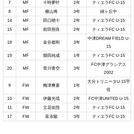
7
MF
十時夢叶
2年
ティエラFC U-15
8
MF
横山将
3年
緑ヶ丘中
14
MF
田口晴十
2年
ティエラFC U-15
15
MF
前田朔良
2年
ティエラFC U-15
中津DREAM FIELD U-
18
MF
金谷都和
3年
15
19
MF
畑田純成
1年
ティエラFC U-15
FC中津グラシアス
20
MF
菅川青空
3年
2002
大分トリニータU-15宇
9
FW
梅津爽蒼
1年
佐
10
FW
伊藤光琉
2年
FC中津UNITED U-15
11
FW
立花佑悟
2年
ティエラFC U-15
17
FW
富永駿
3年
ティエラFC U-15