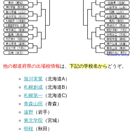
他の都道府県の出場校情報
は、
下記の学校名から
どうぞ。
旭川実業
（北海道A）
札幌創成
（北海道B）
札幌第一
（北海道C)
青森山田
（青森）
遠野
（岩手）
東北学院
（宮城）
明桜
（秋田）