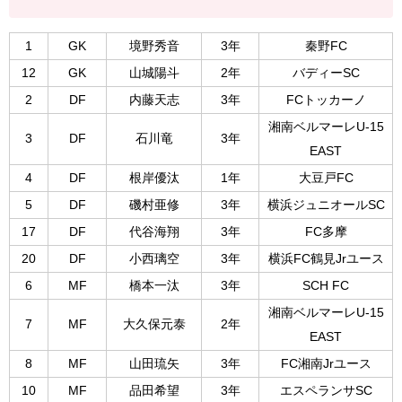
1
GK
境野秀音
3年
秦野FC
12
GK
山城陽斗
2年
バディーSC
2
DF
内藤天志
3年
FCトッカーノ
湘南ベルマーレU-15
3
DF
石川竜
3年
EAST
4
DF
根岸優汰
1年
大豆戸FC
5
DF
磯村亜修
3年
横浜ジュニオールSC
17
DF
代谷海翔
3年
FC多摩
20
DF
小西璃空
3年
横浜FC鶴見Jrユース
6
MF
橋本一汰
3年
SCH FC
湘南ベルマーレU-15
7
MF
大久保元泰
2年
EAST
8
MF
山田琉矢
3年
FC湘南Jrユース
10
MF
品田希望
3年
エスペランサSC