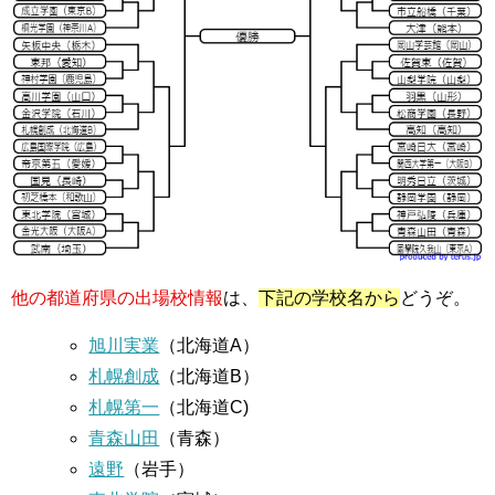
他の都道府県の出場校情報
は、
下記の学校名から
どうぞ。
旭川実業
（北海道A）
札幌創成
（北海道B）
札幌第一
（北海道C)
青森山田
（青森）
遠野
（岩手）