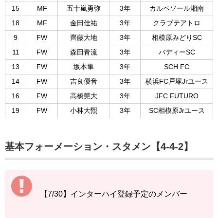
15
MF
五十嵐勇弥
3年
カルペソール湘南
18
MF
金田佳祐
3年
クラブテアトロ
9
FW
齊藤大地
3年
相模原みどりSC
11
FW
森田青流
3年
バディーSC
13
FW
坂本隼
3年
SCH FC
14
FW
吉良優音
3年
横浜FC戸塚Jrユース
16
FW
高橋莞大
3年
JFC FUTURO
19
FW
小林大煕
3年
SC相模原Jrユース
基本フォーメーション・スタメン【4-4-2】
【7/30】インターハイ登録予定のメンバー