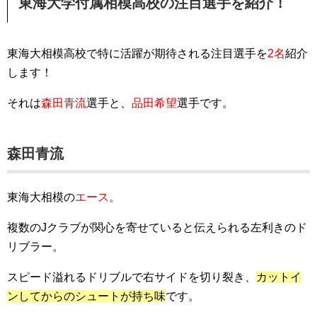
東海大学付属相模高校の注目選手を紹介！
東海大相模高校で特に活躍が期待される注目選手を
2名
紹介
します！
それは
森田青流
選手と、
品田希望
選手です。
森田青流
東海大相模の
エース。
複数のJクラブが関心を寄せていると伝えられる左利きのド
リブラー。
スピード溢れるドリブルで右サイドを切り裂き、
カットイ
ンしてからのシュートが持ち味
です。