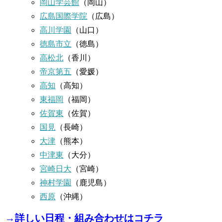
岡山学芸館
（岡山）
広島国際学院
（広島）
高川学園
（山口）
徳島市立
（徳島）
高松北
（香川）
帝京第五
（愛媛）
高知
（高知）
東福岡
（福岡）
佐賀東
（佐賀）
国見
（長崎）
大津
（熊本）
中津東
（大分）
宮崎日大
（宮崎）
神村学園
（鹿児島）
西原
（沖縄）
→
詳しい日程・組み合わせはコチラ