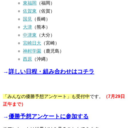
東福岡
（福岡）
佐賀東
（佐賀）
国見
（長崎）
大津
（熊本）
中津東
（大分）
宮崎日大
（宮崎）
神村学園
（鹿児島）
西原
（沖縄）
→
詳しい日程・組み合わせはコチラ
「みんなの優勝予想アンケート」も受付中
です。
（7月29日
正午まで）
→
優勝予想アンケートに参加する