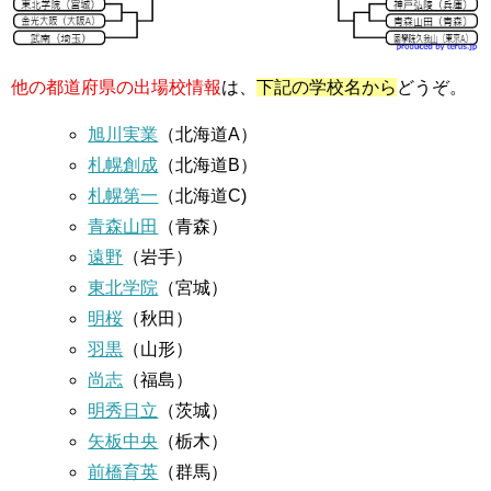
他の都道府県の出場校情報
は、
下記の学校名から
どうぞ。
旭川実業
（北海道A）
札幌創成
（北海道B）
札幌第一
（北海道C)
青森山田
（青森）
遠野
（岩手）
東北学院
（宮城）
明桜
（秋田）
羽黒
（山形）
尚志
（福島）
明秀日立
（茨城）
矢板中央
（栃木）
前橋育英
（群馬）