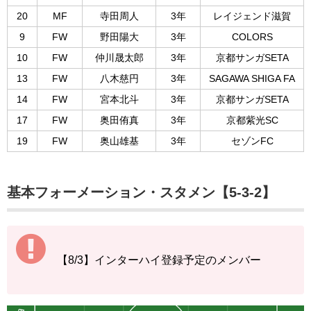
20
MF
寺田周人
3年
レイジェンド滋賀
9
FW
野田陽大
3年
COLORS
10
FW
仲川晟太郎
3年
京都サンガSETA
13
FW
八木慈円
3年
SAGAWA SHIGA FA
14
FW
宮本北斗
3年
京都サンガSETA
17
FW
奥田侑真
3年
京都紫光SC
19
FW
奥山雄基
3年
セゾンFC
基本フォーメーション・スタメン【5-3-2】
【8/3】インターハイ登録予定のメンバー