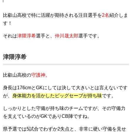
比叡山高校で特に活躍が期待される注目選手を
2名
紹介しま
す！
それは
津隈淳希
選手と、
仲川晟太郎
選手です。
津隈淳希
比叡山高校の
守護神。
身長は176cmとGKにしては決して大きいとは言えないです
が、
身体能力を活かしたビッグセーブが持ち味
です。
しっかりとした守備が持ち味のチームですが、その守備力
を支えているのがGKでありCB陣ですね。
県予選では5試合でわずか2失点と、非常に硬い守備を見せ