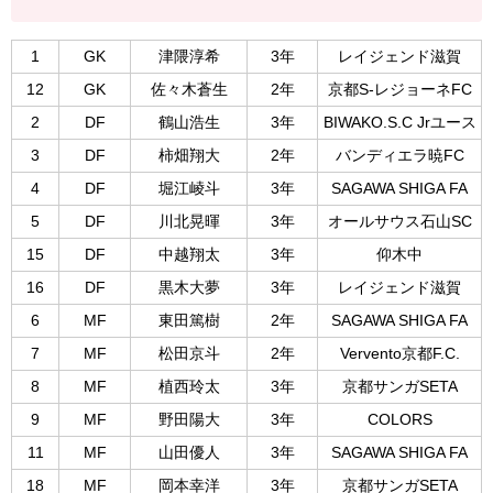
1
GK
津隈淳希
3年
レイジェンド滋賀
12
GK
佐々木蒼生
2年
京都S-レジョーネFC
2
DF
鶴山浩生
3年
BIWAKO.S.C Jrユース
3
DF
柿畑翔大
2年
バンディエラ暁FC
4
DF
堀江崚斗
3年
SAGAWA SHIGA FA
5
DF
川北晃暉
3年
オールサウス石山SC
15
DF
中越翔太
3年
仰木中
16
DF
黒木大夢
3年
レイジェンド滋賀
6
MF
東田篤樹
2年
SAGAWA SHIGA FA
7
MF
松田京斗
2年
Vervento京都F.C.
8
MF
植西玲太
3年
京都サンガSETA
9
MF
野田陽大
3年
COLORS
11
MF
山田優人
3年
SAGAWA SHIGA FA
18
MF
岡本幸洋
3年
京都サンガSETA