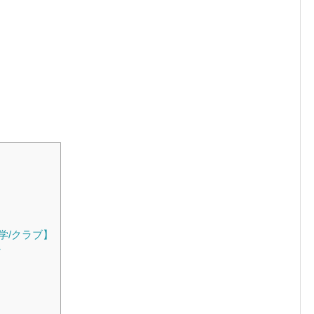
学/クラブ】
ン