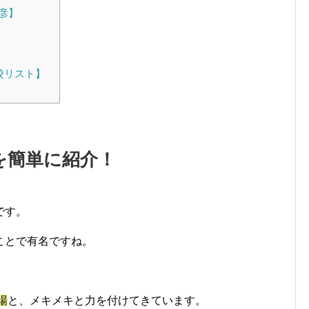
彦】
校リスト】
を簡単に紹介！
です。
ことで有名ですね。
場
と、メキメキと力を付けてきています。