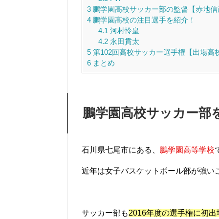
3
鵬学園高校サッカー部の監督【赤地信
4
鵬学園高校の注目選手を紹介！
4.1
河村怜皇
4.2
永田貫太
5
第102回高校サッカー選手権【出場高
6
まとめ
鵬学園高校サッカー部
石川県七尾市にある、
鵬学園高等学校
近年は女子バスケットボール部が強い
サッカー部も
2016年度の選手権に初出