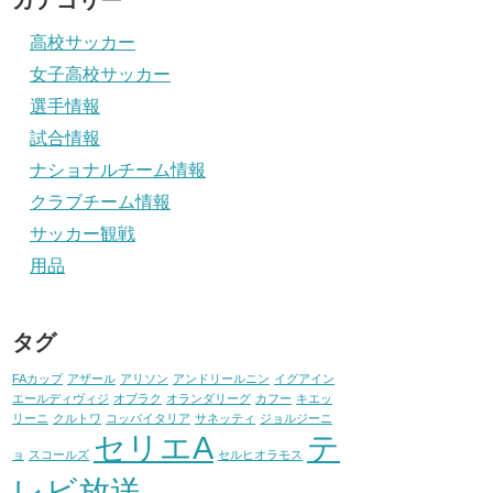
カテゴリー
高校サッカー
女子高校サッカー
選手情報
試合情報
ナショナルチーム情報
クラブチーム情報
サッカー観戦
用品
タグ
FAカップ
アザール
アリソン
アンドリールニン
イグアイン
エールディヴィジ
オブラク
オランダリーグ
カフー
キエッ
リーニ
クルトワ
コッパイタリア
サネッティ
ジョルジーニ
セリエA
テ
ョ
スコールズ
セルヒオラモス
レビ放送