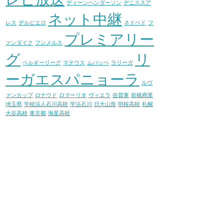
ディーンヘンダーソン
デニススア
ネット中継
レス
デルピエロ
ネドベド
フ
プレミアリー
ァンダイク
フンメルス
グ
リ
ベルギーリーグ
マテウス
ムバッペ
ラリーガ
ーガエスパニョーラ
ルヴ
ァンカップ
ロナウド
ロマーリオ
ヴィエラ
佐賀東
前橋商業
埼玉県
学校法人石川高校
学法石川
日大山形
明桜高校
札幌
大谷高校
東京都
海星高校