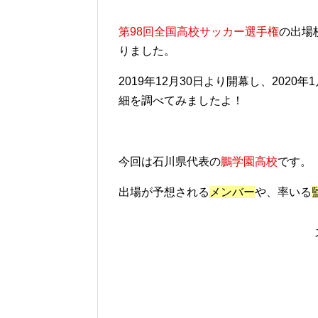
第98回全国高校サッカー選手権
の出場
りました。
2019年12月30日より開幕し、202
細を調べてみましたよ！
今回は石川県代表の
鵬学園高校
です。
出場が予想される
メンバー
や、率いる