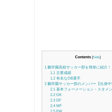
Contents
[
hide
]
1
鵬学園高校サッカー部を簡単に紹介！
1.1
主要成績
1.2
有名なOB選手
2
鵬学園サッカー部のメンバー【出身中
2.1
基本フォーメーション・スタメ
2.2
GK
2.3
DF
2.4
MF
2.5
FW