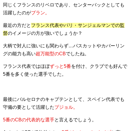
同じくフランスのリベロであり、センターバックとしても
活躍したのが
ブラン。
最近の方だと
フランス代表やパリ・サンジェルマンでの監
督
のイメージの方が強いでしょうか？
大柄で対人に強いにも関わらず…パスカットやカバーリン
グの能力も高い
超万能型のCB
でしたね。
フランス代表ではほぼ
ずっと5番
を付け、クラブでも好んで
5番を多く使った選手でした。
最後にバルセロナのキャプテンとして、スペイン代表でも
守備の要として活躍した
プジョル。
5番のCBの代表的な選手
と言えるでしょう。