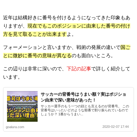
近年は結構好きに番号を付けるようになってきた印象もあ
りますが、
現在でもこのポジションに由来した番号の付け
方を見て取ることが出来ます
よ。
フォーメーションと言いますか、戦術の発展の違いで
国ご
とに微妙に番号の意味が異なる
のも面白いところ。
この辺りは非常に深いので、
下記の記事
で詳しく紹介して
います。
サッカーの背番号はうまい順？実はポジショ
ン由来で深い意味があった！
サッカー選手のもう一つの顔とも言えるのが背番号。 この
背番号はいったいどのような順番で割り振られているので
しょうか？ 1番からうまい...
2020-02-07 17:44
goalura.com