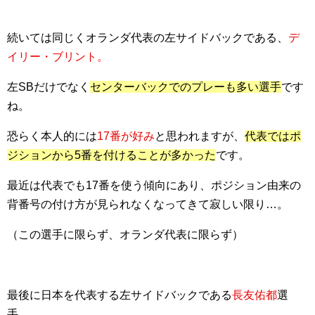
続いては同じくオランダ代表の左サイドバックである、
デ
イリー・ブリント。
左SBだけでなく
センターバックでのプレーも多い選手
です
ね。
恐らく本人的には
17番が好み
と思われますが、
代表ではポ
ジションから5番を付けることが多かった
です。
最近は代表でも17番を使う傾向にあり、ポジション由来の
背番号の付け方が見られなくなってきて寂しい限り…。
（この選手に限らず、オランダ代表に限らず）
最後に日本を代表する左サイドバックである
長友佑都
選
手。