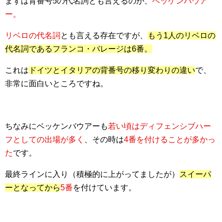
まずは背番号5の代名詞とも言えるのが、
ベッケンバウア
ー。
リベロの代名詞
とも言える存在ですが、
もう1人のリベロの
代名詞であるフランコ・バレージは6番。
これは
ドイツとイタリアの背番号の移り変わりの違い
で、
非常に面白いところですね。
ちなみにベッケンバウアーも
若い頃はディフェンシブハー
フとしての出場が多く
、その時は
4番を付けることが多かっ
た
です。
最終ラインに入り（積極的に上がってましたが）
スイーパ
ーとなってから
5番
を付けています。