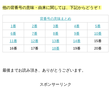
他の背番号の意味・由来に関しては、下記からどうぞ！
背番号の意味まとめ
1番
2番
3番
4番
5番
6番
7番
8番
9番
10番
11番
12番
13番
14番
15番
16番
17番
18番
19番
20番
最後までお読み頂き、ありがとうございます。
スポンサーリンク