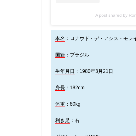
A post shared by Ron
本名
：ロナウド・デ・アシス・モレ
国籍
：ブラジル
生年月日
：1980年3月21日
身長
：182cm
体重
：80kg
利き足
：右