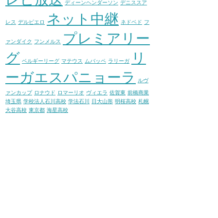
ディーンヘンダーソン
デニススア
ネット中継
レス
デルピエロ
ネドベド
フ
プレミアリー
ァンダイク
フンメルス
グ
リ
ベルギーリーグ
マテウス
ムバッペ
ラリーガ
ーガエスパニョーラ
ルヴ
ァンカップ
ロナウド
ロマーリオ
ヴィエラ
佐賀東
前橋商業
埼玉県
学校法人石川高校
学法石川
日大山形
明桜高校
札幌
大谷高校
東京都
海星高校