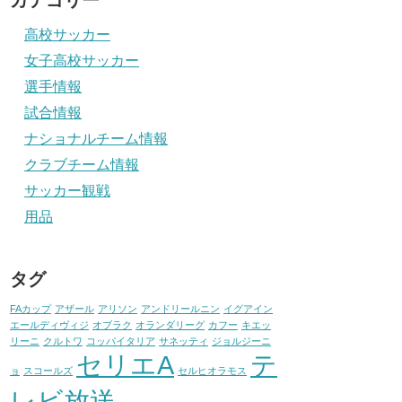
カテゴリー
高校サッカー
女子高校サッカー
選手情報
試合情報
ナショナルチーム情報
クラブチーム情報
サッカー観戦
用品
タグ
FAカップ
アザール
アリソン
アンドリールニン
イグアイン
エールディヴィジ
オブラク
オランダリーグ
カフー
キエッ
リーニ
クルトワ
コッパイタリア
サネッティ
ジョルジーニ
セリエA
テ
ョ
スコールズ
セルヒオラモス
レビ放送