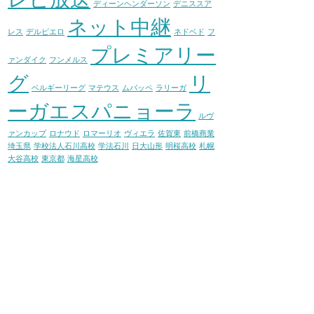
ディーンヘンダーソン
デニススア
ネット中継
レス
デルピエロ
ネドベド
フ
プレミアリー
ァンダイク
フンメルス
グ
リ
ベルギーリーグ
マテウス
ムバッペ
ラリーガ
ーガエスパニョーラ
ルヴ
ァンカップ
ロナウド
ロマーリオ
ヴィエラ
佐賀東
前橋商業
埼玉県
学校法人石川高校
学法石川
日大山形
明桜高校
札幌
大谷高校
東京都
海星高校