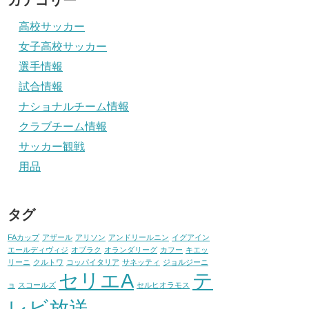
カテゴリー
高校サッカー
女子高校サッカー
選手情報
試合情報
ナショナルチーム情報
クラブチーム情報
サッカー観戦
用品
タグ
FAカップ
アザール
アリソン
アンドリールニン
イグアイン
エールディヴィジ
オブラク
オランダリーグ
カフー
キエッ
リーニ
クルトワ
コッパイタリア
サネッティ
ジョルジーニ
セリエA
テ
ョ
スコールズ
セルヒオラモス
レビ放送