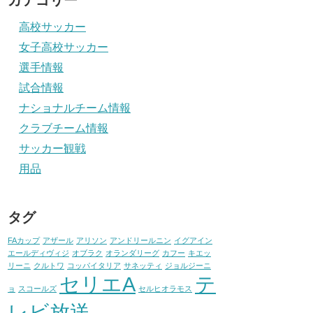
カテゴリー
高校サッカー
女子高校サッカー
選手情報
試合情報
ナショナルチーム情報
クラブチーム情報
サッカー観戦
用品
タグ
FAカップ
アザール
アリソン
アンドリールニン
イグアイン
エールディヴィジ
オブラク
オランダリーグ
カフー
キエッ
リーニ
クルトワ
コッパイタリア
サネッティ
ジョルジーニ
セリエA
テ
ョ
スコールズ
セルヒオラモス
レビ放送