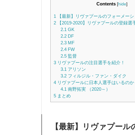
Contents
[
hide
]
1
【最新】リヴァプールのフォーメーシ
2
【2019-2020】リヴァプールの登録
2.1
GK
2.2
DF
2.3
MF
2.4
FW
2.5
監督
3
リヴァプールの注目選手を紹介！
3.1
アリソン
3.2
フィルジル・ファン・ダイク
4
リヴァプールに日本人選手はいるのか
4.1
南野拓実 （2020～）
5
まとめ
【最新】リヴァプール