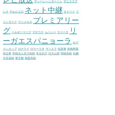
ディーンヘンダーソン
デニススア
ネット中継
レス
デルピエロ
ネドベド
フ
プレミアリー
ァンダイク
フンメルス
グ
リ
ベルギーリーグ
マテウス
ムバッペ
ラリーガ
ーガエスパニョーラ
ルヴ
ァンカップ
ロナウド
ロマーリオ
ヴィエラ
佐賀東
前橋商業
埼玉県
学校法人石川高校
学法石川
日大山形
明桜高校
札幌
大谷高校
東京都
海星高校