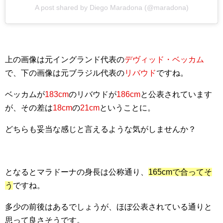
A post shared by Diego Maradona (@maradona)
上の画像は元イングランド代表の
デヴィッド・ベッカム
で、下の画像は元ブラジル代表の
リバウド
ですね。
ベッカムが
183cm
のリバウドが
186cm
と公表されています
が、その差は
18cm
の
21cm
ということに。
どちらも妥当な感じと言えるような気がしませんか？
となるとマラドーナの身長は公称通り、
165cmで合ってそ
う
ですね。
多少の前後はあるでしょうが、ほぼ公表されている通りと
思って良さそうです。