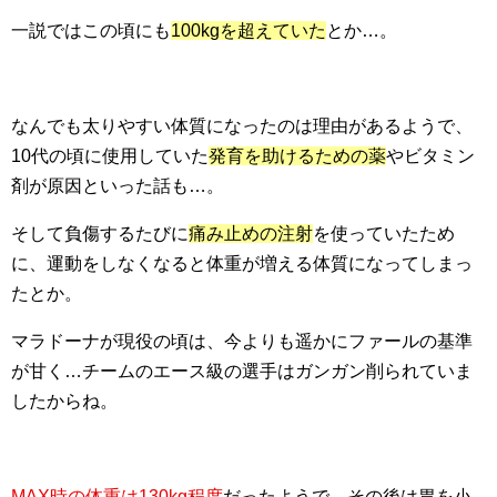
一説ではこの頃にも
100kgを超えていた
とか…。
なんでも太りやすい体質になったのは理由があるようで、
10代の頃に使用していた
発育を助けるための薬
やビタミン
剤が原因といった話も…。
そして負傷するたびに
痛み止めの注射
を使っていたため
に、運動をしなくなると体重が増える体質になってしまっ
たとか。
マラドーナが現役の頃は、今よりも遥かにファールの基準
が甘く…チームのエース級の選手はガンガン削られていま
したからね。
MAX時の体重は130kg程度
だったようで、その後は胃を小