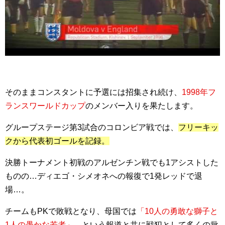
そのままコンスタントに予選には招集され続け、
1998年フ
ランスワールドカップ
のメンバー入りを果たします。
グループステージ第3試合のコロンビア戦では、
フリーキッ
クから代表初ゴールを記録。
決勝トーナメント初戦のアルゼンチン戦でも1アシストした
ものの…ディエゴ・シメオネへの報復で1発レッドで退
場…。
チームもPKで敗戦となり、母国では
「10人の勇敢な獅子と
1人の愚かな若者」
…という報道と共に戦犯として多くの批