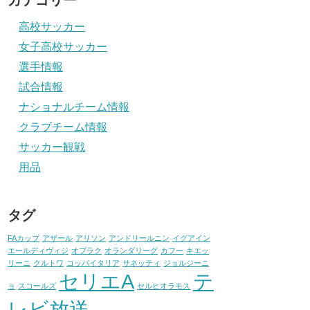
カテゴリー
高校サッカー
女子高校サッカー
選手情報
試合情報
ナショナルチーム情報
クラブチーム情報
サッカー観戦
用品
タグ
FAカップ
アザール
アリソン
アンドリールニン
イグアイン
エールディヴィジ
オブラク
オランダリーグ
カフー
キエッ
リーニ
クルトワ
コッパイタリア
サネッティ
ジョルジーニ
セリエA
テ
ョ
スコールズ
セルヒオラモス
レビ放送