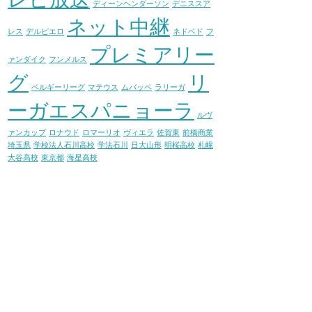
ディーンヘンダーソン
デニススア
ネット中継
レス
デルピエロ
ネドベド
フ
プレミアリー
ァンダイク
フンメルス
グ
リ
ベルギーリーグ
マテウス
ムバッペ
ラリーガ
ーガエスパニョーラ
ルヴ
ァンカップ
ロナウド
ロマーリオ
ヴィエラ
佐賀東
前橋商業
埼玉県
学校法人石川高校
学法石川
日大山形
明桜高校
札幌
大谷高校
東京都
海星高校