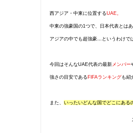
西アジア・中東に位置する
UAE。
中東の強豪国の1つで、日本代表とは
アジアの中でも超強豪…というわけで
今回はそんなUAE代表の最新
メンバー
強さの目安である
FIFAランキング
も紹
また、
いったいどんな国でどこにある