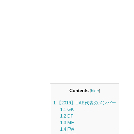
Contents
[
hide
]
1
【2019】UAE代表のメンバー
1.1
GK
1.2
DF
1.3
MF
1.4
FW