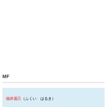
MF
福井遥己
（ふくい はるき）