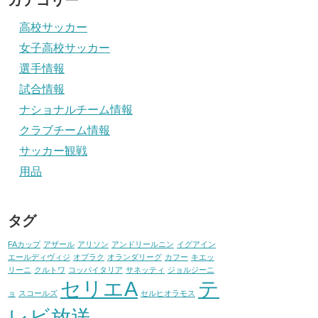
カテゴリー
高校サッカー
女子高校サッカー
選手情報
試合情報
ナショナルチーム情報
クラブチーム情報
サッカー観戦
用品
タグ
FAカップ
アザール
アリソン
アンドリールニン
イグアイン
エールディヴィジ
オブラク
オランダリーグ
カフー
キエッ
リーニ
クルトワ
コッパイタリア
サネッティ
ジョルジーニ
セリエA
テ
ョ
スコールズ
セルヒオラモス
レビ放送