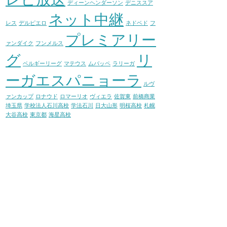
ディーンヘンダーソン
デニススア
ネット中継
レス
デルピエロ
ネドベド
フ
プレミアリー
ァンダイク
フンメルス
グ
リ
ベルギーリーグ
マテウス
ムバッペ
ラリーガ
ーガエスパニョーラ
ルヴ
ァンカップ
ロナウド
ロマーリオ
ヴィエラ
佐賀東
前橋商業
埼玉県
学校法人石川高校
学法石川
日大山形
明桜高校
札幌
大谷高校
東京都
海星高校