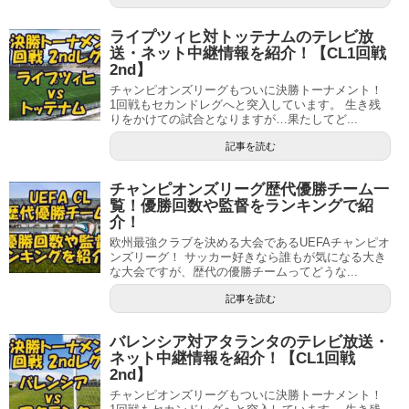
ライプツィヒ対トッテナムのテレビ放
送・ネット中継情報を紹介！【CL1回戦
2nd】
チャンピオンズリーグもついに決勝トーナメント！
1回戦もセカンドレグへと突入しています。 生き残
りをかけての試合となりますが…果たしてど...
記事を読む
チャンピオンズリーグ歴代優勝チーム一
覧！優勝回数や監督をランキングで紹
介！
欧州最強クラブを決める大会であるUEFAチャンピオ
ンズリーグ！ サッカー好きなら誰もが気になる大き
な大会ですが、歴代の優勝チームってどうな...
記事を読む
バレンシア対アタランタのテレビ放送・
ネット中継情報を紹介！【CL1回戦
2nd】
チャンピオンズリーグもついに決勝トーナメント！