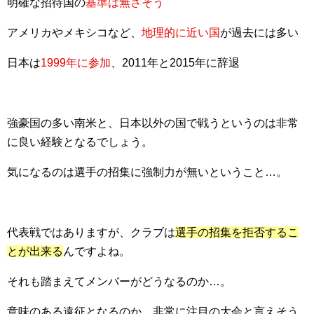
明確な招待国の
基準は無さそう
アメリカやメキシコなど、
地理的に近い国
が過去には多い
日本は
1999年に参加
、2011年と2015年に辞退
強豪国の多い南米と、日本以外の国で戦うというのは非常
に良い経験となるでしょう。
気になるのは選手の招集に強制力が無いということ…。
代表戦ではありますが、クラブは
選手の招集を拒否するこ
とが出来る
んですよね。
それも踏まえてメンバーがどうなるのか…。
意味のある遠征となるのか…非常に注目の大会と言えそう