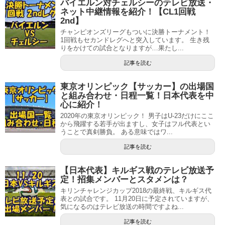
バイエルン対チェルシーのテレビ放送・
ネット中継情報を紹介！【CL1回戦
2nd】
チャンピオンズリーグもついに決勝トーナメント！
1回戦もセカンドレグへと突入しています。 生き残
りをかけての試合となりますが…果たし...
記事を読む
東京オリンピック【サッカー】の出場国
と組み合わせ・日程一覧！日本代表を中
心に紹介！
2020年の東京オリンピック！ 男子はU-23だけにここ
から飛躍する若手が出ますし、女子はフル代表とい
うことで真剣勝負。 ある意味ではワ...
記事を読む
【日本代表】キルギス戦のテレビ放送予
定！招集メンバーとスタメンは？
キリンチャレンジカップ2018の最終戦、キルギス代
表との試合です。 11月20日に予定されていますが、
気になるのはテレビ放送の時間ですよね...
記事を読む