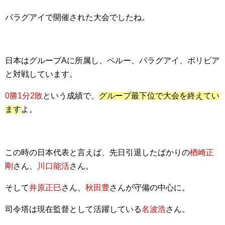
パラグアイで開催された大会でしたね。
日本はグループAに所属し、ペルー、パラグアイ、ボリビア
と対戦しています。
0勝1分2敗
という成績で、
グループ最下位で大会を終えてい
ます
よ。
この時の日本代表と言えば、先日引退したばかりの
楢崎正
剛
さん、
川口能活
さん。
そして
井原正巳
さん、
秋田豊
さんが守備の中心に。
司令塔は現在監督として活躍している
名波浩
さん。