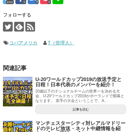
error
0
0
フォローする
コパアメリカ
T（管理人）
関連記事
U-20ワールドカップ2019の放送予定と
日程！日本代表のメンバーを紹介！
20歳以下のナショナルチームの世界一を決める大
会、U-20ワールドカップ2019がポーランドで開幕と
なります。 若手の大会ということで、A...
記事を読む
マンチェスターシティ対レアルマドリー
ドのテレビ放送・ネット中継情報を紹