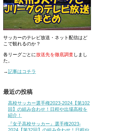
サッカーのテレビ放送・ネット配信はど
こで観れるのか？
各リーグごとに
放送先を徹底調査
しまし
た。
→
記事はコチラ
最近の投稿
高校サッカー選手権2023-2024【第102
回】の組み合わせ！日程や出場高校を
紹介！
『女子高校サッカー』選手権2023-
2024【第32回】の組み合わせ！日程や