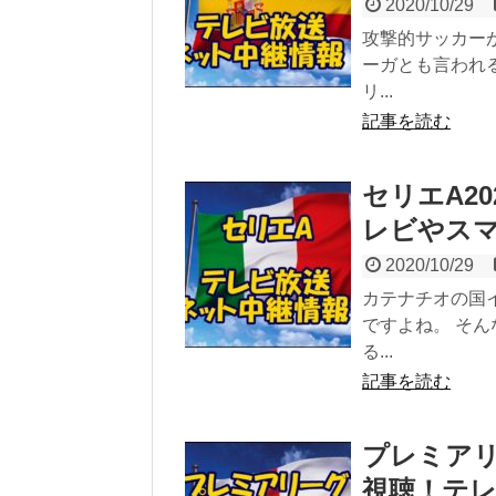
2020/10/29
攻撃的サッカー
ーガとも言われ
リ...
記事を読む
セリエA20
レビやス
2020/10/29
カテナチオの国
ですよね。 そ
る...
記事を読む
プレミアリー
視聴！テ