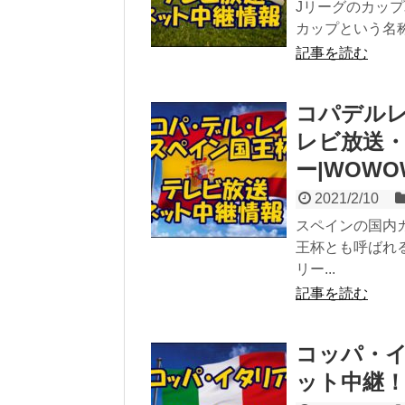
Jリーグのカッ
カップという名称
記事を読む
コパデルレイ
レビ放送・
ー|WOWO
2021/2/10
スペインの国内
王杯とも呼ばれ
リー...
記事を読む
コッパ・イ
ット中継！