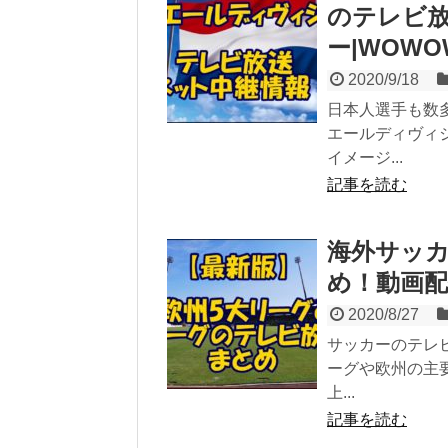
のテレビ放
ー|WOWOW
2020/9/18
日本人選手も数
エールディヴィ
イメージ...
記事を読む
海外サッ
め！動画
2020/8/27
サッカーのテレ
ーグや欧州の主
上...
記事を読む