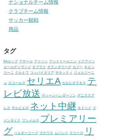
ナショナルチーム情報
クラブチーム情報
サッカー観戦
用品
タグ
FAカップ
アザール
アリソン
アンドリールニン
イグアイン
エールディヴィジ
オブラク
オランダリーグ
カフー
キエッ
リーニ
クルトワ
コッパイタリア
サネッティ
ジョルジーニ
セリエA
テ
ョ
スコールズ
セルヒオラモス
レビ放送
ディーンヘンダーソン
デニススア
ネット中継
レス
デルピエロ
ネドベド
フ
プレミアリー
ァンダイク
フンメルス
グ
リ
ベルギーリーグ
マテウス
ムバッペ
ラリーガ