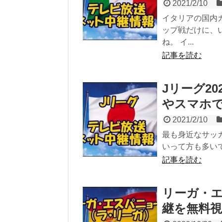
2021/2/10
イタリアの国内
ップ戦だけに、
ね。 イ...
記事を読む
Jリーグ2
やスマホ
2021/2/10
最も身近なサッ
いって方も多いで
記事を読む
リーガ・エ
継を無料