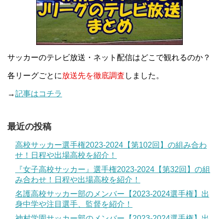
サッカーのテレビ放送・ネット配信はどこで観れるのか？
各リーグごとに
放送先を徹底調査
しました。
→
記事はコチラ
最近の投稿
高校サッカー選手権2023-2024【第102回】の組み合わ
せ！日程や出場高校を紹介！
『女子高校サッカー』選手権2023-2024【第32回】の組
み合わせ！日程や出場高校を紹介！
名護高校サッカー部のメンバー【2023-2024選手権】出
身中学や注目選手、監督を紹介！
神村学園サッカー部のメンバー【2023-2024選手権】出