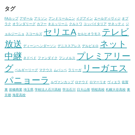
タグ
FAカップ
アザール
アリソン
アンドリールニン
イグアイン
エールディヴィジ
オブ
ラク
オランダリーグ
カフー
キエッリーニ
クルトワ
コッパイタリア
サネッティ
ジ
セリエA
テレビ
ョルジーニョ
スコールズ
セルヒオラモス
放送
ネット
ディーンヘンダーソン
デニススアレス
デルピエロ
中継
プレミアリー
ネドベド
ファンダイク
フンメルス
グ
リーガエス
ベルギーリーグ
マテウス
ムバッペ
ラリーガ
パニョーラ
ルヴァンカップ
ロナウド
ロマーリオ
ヴィエラ
佐賀
東
前橋商業
埼玉県
学校法人石川高校
学法石川
日大山形
明桜高校
札幌大谷高校
東
京都
海星高校