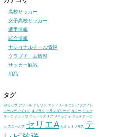
カテゴリー
高校サッカー
女子高校サッカー
選手情報
試合情報
ナショナルチーム情報
クラブチーム情報
サッカー観戦
用品
タグ
FAカップ
アザール
アリソン
アンドリールニン
イグアイン
エールディヴィジ
オブラク
オランダリーグ
カフー
キエッ
リーニ
クルトワ
コッパイタリア
サネッティ
ジョルジーニ
セリエA
テ
ョ
スコールズ
セルヒオラモス
レビ放送