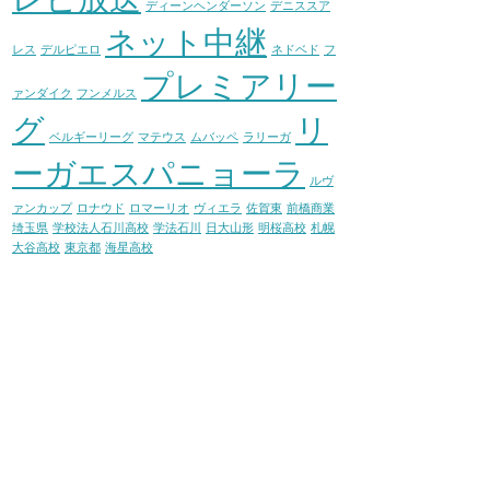
ディーンヘンダーソン
デニススア
ネット中継
レス
デルピエロ
ネドベド
フ
プレミアリー
ァンダイク
フンメルス
グ
リ
ベルギーリーグ
マテウス
ムバッペ
ラリーガ
ーガエスパニョーラ
ルヴ
ァンカップ
ロナウド
ロマーリオ
ヴィエラ
佐賀東
前橋商業
埼玉県
学校法人石川高校
学法石川
日大山形
明桜高校
札幌
大谷高校
東京都
海星高校